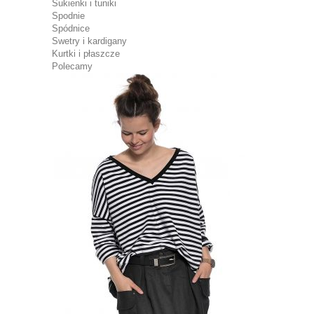
Sukienki i tuniki
Spodnie
Spódnice
Swetry i kardigany
Kurtki i płaszcze
Polecamy