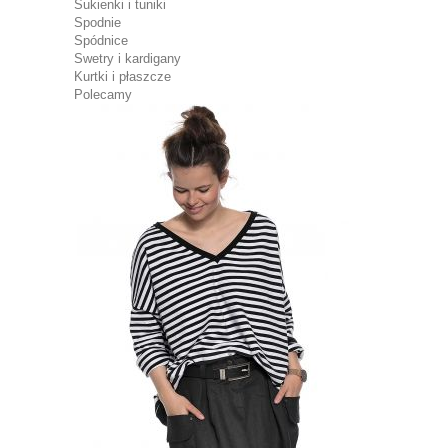
Sukienki i tuniki
Spodnie
Spódnice
Swetry i kardigany
Kurtki i płaszcze
Polecamy