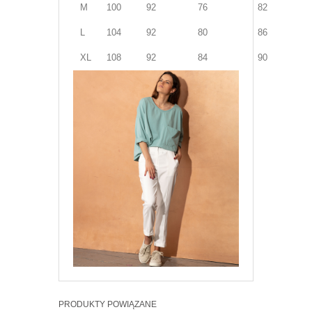
M
100
92
76
82
L
104
92
80
86
XL
108
92
84
90
PRODUKTY POWIĄZANE