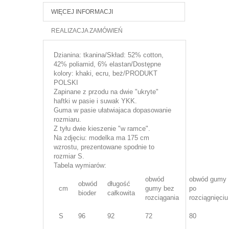
WIĘCEJ INFORMACJI
REALIZACJA ZAMÓWIEŃ
Dzianina: tkanina/Skład: 52% cotton,
42% poliamid, 6% elastan/Dostępne
kolory: khaki, ecru, beż/PRODUKT
POLSKI
Zapinane z przodu na dwie "ukryte"
haftki w pasie i suwak YKK.
Guma w pasie ułatwiajaca dopasowanie
rozmiaru.
Z tyłu dwie kieszenie "w ramce".
Na zdjęciu: modelka ma 175 cm
wzrostu, prezentowane spodnie to
rozmiar S.
Tabela wymiarów:
obwód
obwód gumy
obwód
długość
cm
gumy bez
po
bioder
całkowita
rozciągania
rozciągnięciu
S
96
92
72
80