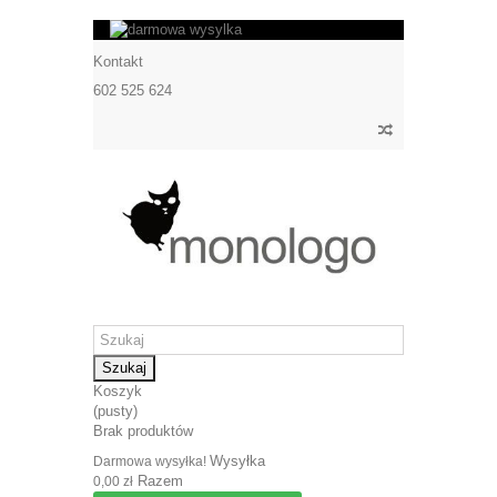
Kontakt
602 525 624
Szukaj
Koszyk
(pusty)
Brak produktów
Wysyłka
Darmowa wysyłka!
Razem
0,00 zł