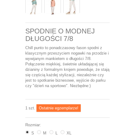
SPODNIE O MODNEJ
DŁUGOŚCI 7/8
Chill punto to ponadczasowy fason spodni z
klasycznym przeszyciem nogawki na przodzie i
wywijanym mankietem o długości 7/8.
Połączenie miękkiej, świetnie układającej się
dzianiny z formalnym krojem powoduje, że stają
się częścią każdej stylizacji, niezależnie czy
jest to spotkanie biznesowe, wyjście do parku
czy "dzień na sportowo". Niezbędne:)
1
szt.
Ostatnie egzemplarze!
Rozmiar:
S
M
L
XL