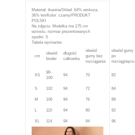
Materiał: tkanina/Skład: 64% wiskoza,
36% len/Kolor: czarny/PRODUKT
POLSKI
Na zdjęciu: Modelka ma 175 cm
wzrostu, rozmiar prezentowanych
spodni: S
Tabela wymiarów:
obwód
obwód gumy
obwód
długość
cm
gumy bez
po
bioder
całkowita
rozciągania
rozciągnięciu
98-
XS
94
70
82
100
S
102
94
72
84
M
106
94
76
88
L
110
94
80
92
XL
114
94
84
96