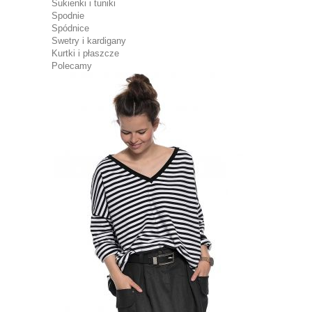
Sukienki i tuniki
Spodnie
Spódnice
Swetry i kardigany
Kurtki i płaszcze
Polecamy