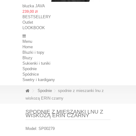
bluzka JAVA
239,00 zł
BESTSELLERY
Outlet
LOOKBOOK
Menu
Home
Bluzki i topy
Bluzy
Sukienki i tuniki
Spodnie
Spódnice
Swetry i kardigany
Spodnie
spodnie z mieszanki lnu z
wiskozą ERIN czarny
SPODNIE Z MIESZANKI LNU Z
WISKOZĄ ERIN CZARNY
Model:
SP00279