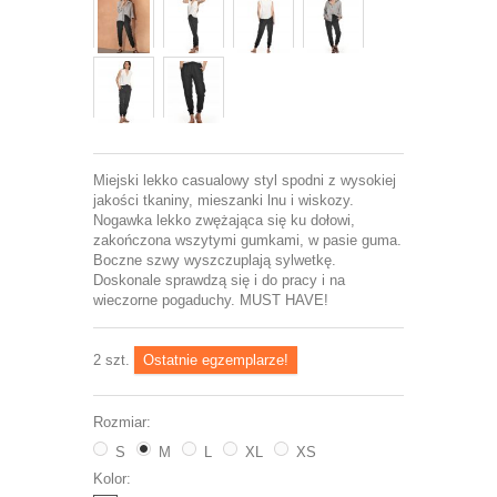
Miejski lekko casualowy styl spodni z wysokiej
jakości tkaniny, mieszanki lnu i wiskozy.
Nogawka lekko zwężająca się ku dołowi,
zakończona wszytymi gumkami, w pasie guma.
Boczne szwy wyszczuplają sylwetkę.
Doskonale sprawdzą się i do pracy i na
wieczorne pogaduchy. MUST HAVE!
2
szt.
Ostatnie egzemplarze!
Rozmiar:
S
M
L
XL
XS
Kolor: