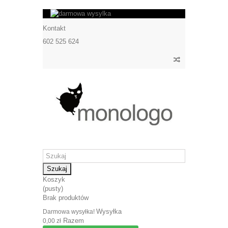
Kontakt
602 525 624
Szukaj
Koszyk
(pusty)
Brak produktów
Wysyłka
Darmowa wysyłka!
Razem
0,00 zł