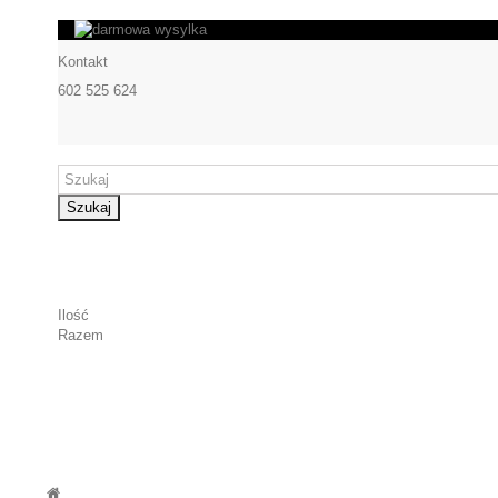
Kontakt
602 525 624
Szukaj
Ilość
Razem