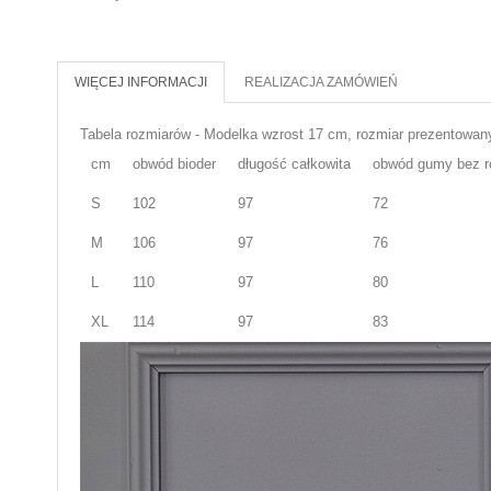
WIĘCEJ INFORMACJI
REALIZACJA ZAMÓWIEŃ
Tabela rozmiarów - Modelka wzrost 17 cm, rozmiar prezentowan
cm
obwód bioder
długość całkowita
obwód gumy bez r
S
102
97
72
M
106
97
76
L
110
97
80
XL
114
97
83