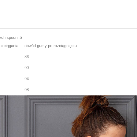
ych spodni S
ozciągania
obwód gumy po rozciągnięciu
86
90
94
98