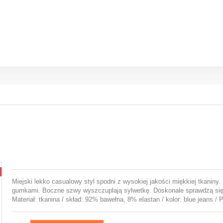
Miejski lekko casualowy styl spodni z wysokiej jakości miękkiej tkanin
gumkami. Boczne szwy wyszczuplają sylwetkę. Doskonale sprawdzą się
Materiał: tkanina / skład: 92% bawełna, 8% elastan / kolor: blue jean