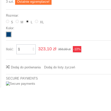
3
szt.
Ostatnie egzemplarze!
Rozmiar:
S
M
L
XL
Kolor:
323,10 zł
Ilość:
-10%
359,00 zł
Dodaj do porównania
Dodaj do listy życzeń
SECURE PAYMENTS