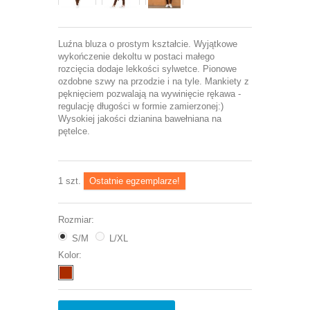
Luźna bluza o prostym kształcie. Wyjątkowe
wykończenie dekoltu w postaci małego
rozcięcia dodaje lekkości sylwetce. Pionowe
ozdobne szwy na przodzie i na tyle. Mankiety z
pęknięciem pozwalają na wywinięcie rękawa -
regulację długości w formie zamierzonej:)
Wysokiej jakości dzianina bawełniana na
pętelce.
1
szt.
Ostatnie egzemplarze!
Rozmiar:
S/M
L/XL
Kolor: