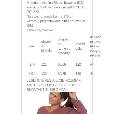
Materiał: dzianina/Skład: bawełna 92%,
elastan 8%/Kolor: rose brown/PRODUKT
POLSKI
Na zdjęciu: modelka ma 175 cm
wzrostu, prezentowana bluza to rozmiar
S/M.
Tabela wymiarów:
długość
długość
obwód
rękawa
od
obwód
cm
w
(nisko
ramienia
dołu
biuście
wszyty
przód/tył
rękaw)
S/M
122
60/65
122
44
L/XL
130
60/65
130
44
JEŚLI INTERESUJE CIĘ ROZMIAR
XXL USZYJEMY GO DLA CIEBIE -
SKONTAKTUJ SIĘ Z NAMI.