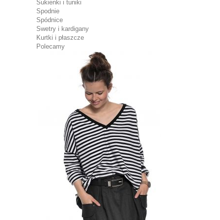
Sukienki i tuniki
Spodnie
Spódnice
Swetry i kardigany
Kurtki i płaszcze
Polecamy