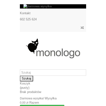
Kontakt
602 525 624
Szukaj
Koszyk
(pusty)
Brak produktów
Wysyłka
Darmowa wysyłka!
Razem
0,00 zł