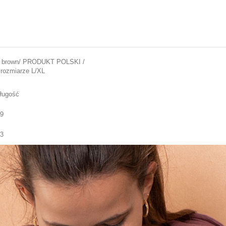
ose brown/ PRODUKT POLSKI /
 rozmiarze L/XL
ługość
9
3