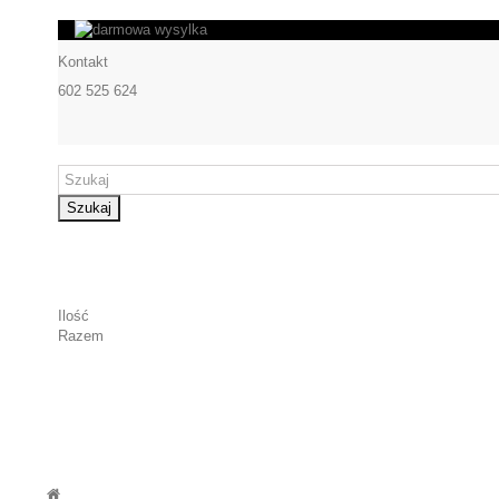
Kontakt
602 525 624
Szukaj
Ilość
Razem