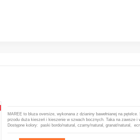
MAREE to bluza oversize, wykonana z dzianiny bawełnianej na pętelce. Ś
przodu duża kieszeń i kieszenie w szwach bocznych. Taka na zawsze i 
Dostępne kolory: paski bordo/natural, czarny/natural, granat/natural, ecr