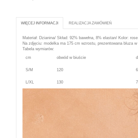
WIĘCEJ INFORMACJI
REALIZACJA ZAMÓWIEŃ
Materiał: Dzianina/ Skład: 92% bawełna, 8% elastan/ Kolor: r
Na zdjęciu: modelka ma 175 cm wzrostu, prezentowana bluza w
Tabela wymiarów:
cm
obwód w biuście
d
S/M
120
6
L/XL
130
7