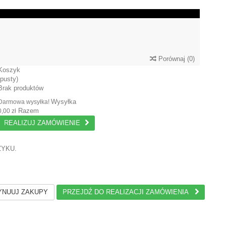
Porównaj
(
0
)
Koszyk
(pusty)
Brak produktów
Wysyłka
Darmowa wysyłka!
Razem
0,00 zł
REALIZUJ ZAMÓWIENIE
ZYKU.
NUUJ ZAKUPY
PRZEJDŹ DO REALIZACJI ZAMÓWIENIA