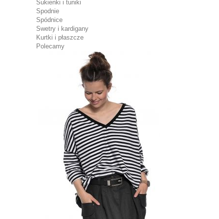
Sukienki i tuniki
Spodnie
Spódnice
Swetry i kardigany
Kurtki i płaszcze
Polecamy