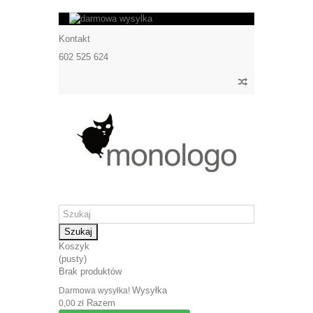
Kontakt
602 525 624
Szukaj
Koszyk
(pusty)
Brak produktów
Wysyłka
Darmowa wysyłka!
Razem
0,00 zł