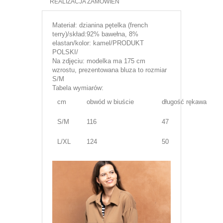
REALIZACJA ZAMÓWIEŃ
Materiał: dzianina pętelka (french
terry)/skład:92% bawełna, 8%
elastan/kolor: kamel/PRODUKT
POLSKI/
Na zdjęciu: modelka ma 175 cm
wzrostu, prezentowana bluza to rozmiar
S/M
Tabela wymiarów:
cm
obwód w biuście
długość rękawa
S/M
116
47
L/XL
124
50