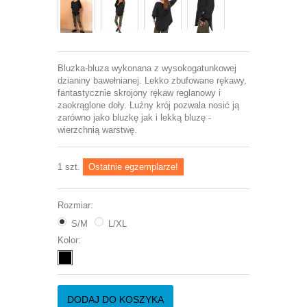
Bluzka-bluza wykonana z wysokogatunkowej
dzianiny bawełnianej. Lekko zbufowane rękawy,
fantastycznie skrojony rękaw reglanowy i
zaokrąglone doły. Luźny krój pozwala nosić ją
zarówno jako bluzkę jak i lekką bluzę -
wierzchnią warstwę.
1
szt.
Ostatnie egzemplarze!
Rozmiar:
S/M
L/XL
Kolor:
DODAJ DO KOSZYKA