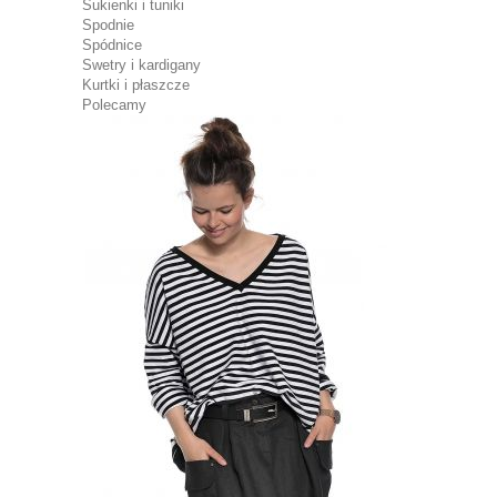
Sukienki i tuniki
Spodnie
Spódnice
Swetry i kardigany
Kurtki i płaszcze
Polecamy