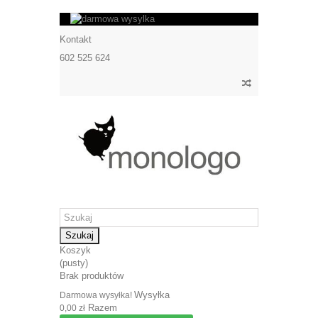
Kontakt
602 525 624
Szukaj
Koszyk
(pusty)
Brak produktów
Wysyłka
Darmowa wysyłka!
Razem
0,00 zł