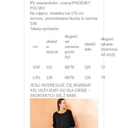
8% elastan/kolor: czarny/PRODUKT
POLSKI/
Na zdjęciu: modelka ma 175 cm
wzrostu, prezentowana bluzka to rozmiar
S/M
Tabela wymiarów:
długość
długość
obwód
od
obwód
rękawa
cm
w
ramienia
dołu
(mierzona
biuście
przód
od szyji)
/tył
S/M
110
68/76
118
72
L/XL
120
68/76
126
74
JEŚLI INTERESUJE CIĘ ROZMIAR
XXL USZYJEMY GO DLA CIEBIE -
SKONTAKTUJ SIĘ Z NAMI.