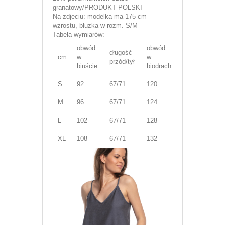
granatowy/PRODUKT POLSKI
Na zdjęciu: modelka ma 175 cm
wzrostu, bluzka w rozm. S/M
Tabela wymiarów:
obwód
obwód
długość
cm
w
w
przód/tył
biuście
biodrach
S
92
67/71
120
M
96
67/71
124
L
102
67/71
128
XL
108
67/71
132