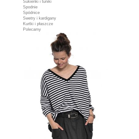
Sukienki i tuniki
Spodnie
Spódnice
Swetry i kardigany
Kurtki i płaszcze
Polecamy