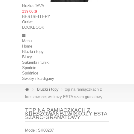
bluzka JAVA
239,00 zł
BESTSELLERY
Outlet
LOOKBOOK
Menu
Home
Bluzki i topy
Bluzy
Sukienki i tuniki
Spodnie
Spódnice
Swetry i kardigany
Bluzki i topy
top na ramiączkach z
kreszowanej wiskozy ESTA szaro-granatowy
TOP NA RAMIĄCZKACH Z
KRESZOWANEJ WISKOZY ESTA
SZARO-GRANATOWY
Model:
SK00287