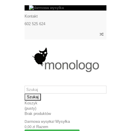
Kontakt
602 525 624
Szukaj
Koszyk
(pusty)
Brak produktów
Wysyłka
Darmowa wysyłka!
Razem
0,00 zł