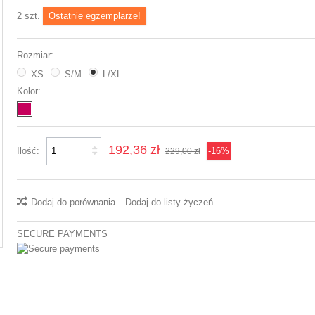
2
szt.
Ostatnie egzemplarze!
Rozmiar:
XS
S/M
L/XL
Kolor:
192,36 zł
Ilość:
-16%
229,00 zł
Dodaj do porównania
Dodaj do listy życzeń
SECURE PAYMENTS