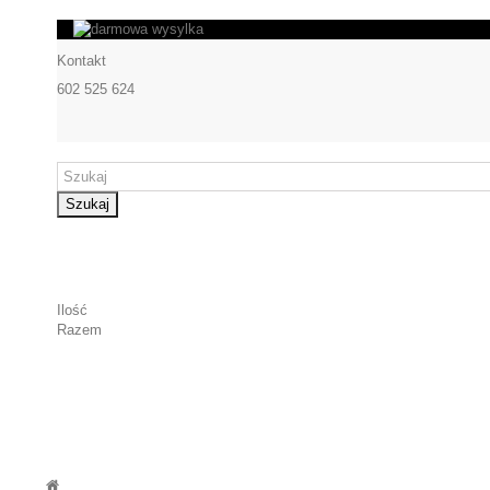
Kontakt
602 525 624
Szukaj
Ilość
Razem