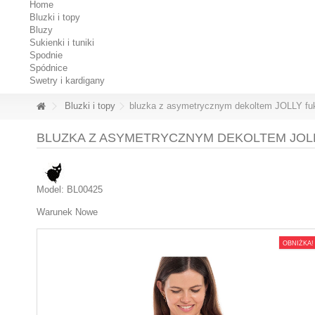
Home
Bluzki i topy
Bluzy
Sukienki i tuniki
Spodnie
Spódnice
Swetry i kardigany
Bluzki i topy
bluzka z asymetrycznym dekoltem JOLLY fu
BLUZKA Z ASYMETRYCZNYM DEKOLTEM JOL
Model:
BL00425
Warunek
Nowe
OBNIŻKA!