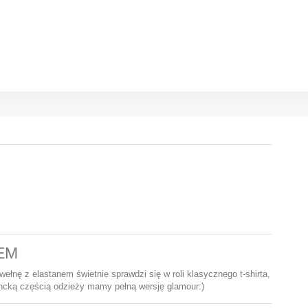
EM
wełnę z elastanem świetnie sprawdzi się w roli klasycznego t-shirta,
gancką częścią odzieży mamy pełną wersję glamour:)