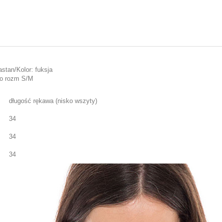
tan/Kolor: fuksja
to rozm S/M
długość rękawa (nisko wszyty)
34
34
34