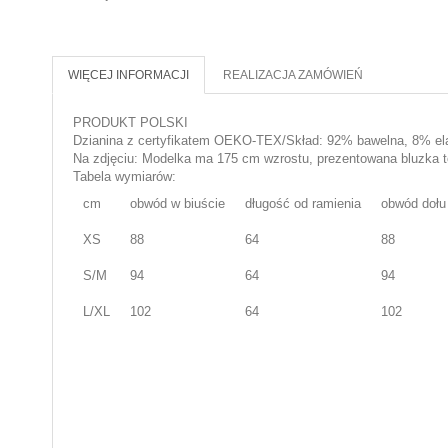
WIĘCEJ INFORMACJI
REALIZACJA ZAMÓWIEŃ
PRODUKT POLSKI
Dzianina z certyfikatem OEKO-TEX/Skład: 92% bawelna, 8% elas
Na zdjęciu: Modelka ma 175 cm wzrostu, prezentowana bluzka 
Tabela wymiarów:
cm
obwód w biuście
długość od ramienia
obwód dołu
XS
88
64
88
S/M
94
64
94
L/XL
102
64
102