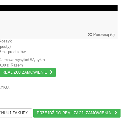
Porównaj
(
0
)
Koszyk
(pusty)
Brak produktów
Wysyłka
Darmowa wysyłka!
Razem
0,00 zł
REALIZUJ ZAMÓWIENIE
ZYKU.
NUUJ ZAKUPY
PRZEJDŹ DO REALIZACJI ZAMÓWIENIA