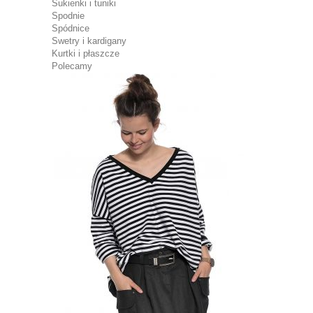
Sukienki i tuniki
Spodnie
Spódnice
Swetry i kardigany
Kurtki i płaszcze
Polecamy