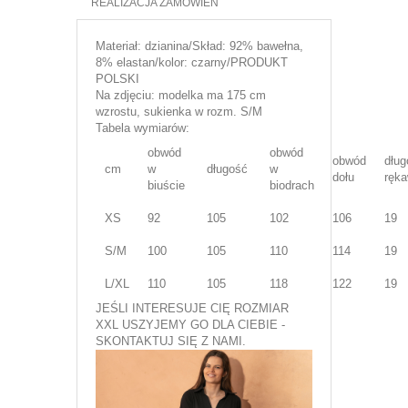
REALIZACJA ZAMÓWIEŃ
Materiał: dzianina/Skład: 92% bawełna,
8% elastan/kolor: czarny/PRODUKT
POLSKI
Na zdjęciu: modelka ma 175 cm
wzrostu, sukienka w rozm. S/M
Tabela wymiarów:
obwód
obwód
obwód
dług
cm
w
długość
w
dołu
ręk
biuście
biodrach
XS
92
105
102
106
19
S/M
100
105
110
114
19
L/XL
110
105
118
122
19
JEŚLI INTERESUJE CIĘ ROZMIAR
XXL USZYJEMY GO DLA CIEBIE -
SKONTAKTUJ SIĘ Z NAMI.