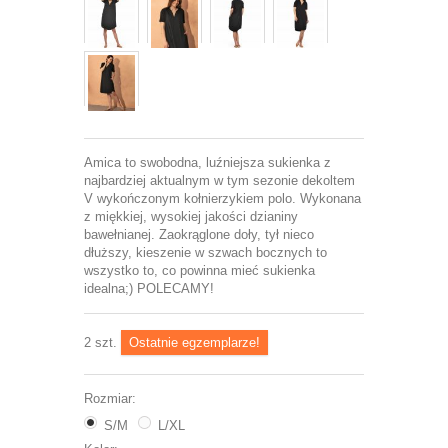
Amica to swobodna, luźniejsza sukienka z
najbardziej aktualnym w tym sezonie dekoltem
V wykończonym kołnierzykiem polo. Wykonana
z miękkiej, wysokiej jakości dzianiny
bawełnianej. Zaokrąglone doły, tył nieco
dłuższy, kieszenie w szwach bocznych to
wszystko to, co powinna mieć sukienka
idealna;) POLECAMY!
2
szt.
Ostatnie egzemplarze!
Rozmiar:
S/M
L/XL