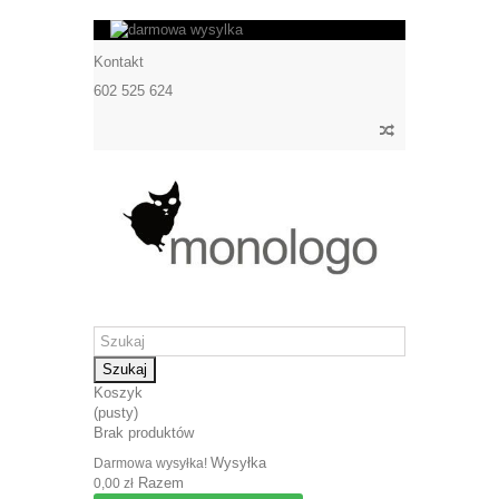
Kontakt
602 525 624
Szukaj
Koszyk
(pusty)
Brak produktów
Wysyłka
Darmowa wysyłka!
Razem
0,00 zł