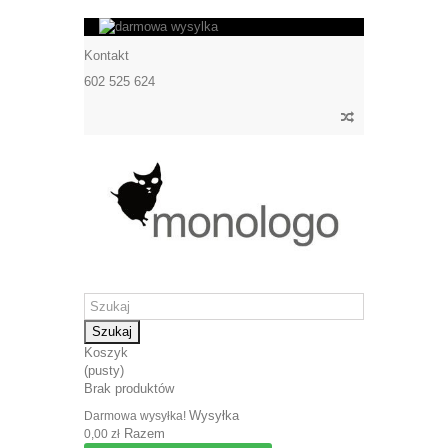
Kontakt
602 525 624
Szukaj
Koszyk
(pusty)
Brak produktów
Wysyłka
Darmowa wysyłka!
Razem
0,00 zł