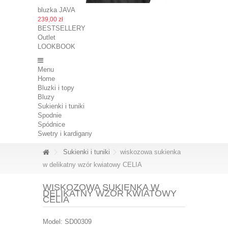
bluzka JAVA
239,00 zł
BESTSELLERY
Outlet
LOOKBOOK
Menu
Home
Bluzki i topy
Bluzy
Sukienki i tuniki
Spodnie
Spódnice
Swetry i kardigany
Sukienki i tuniki
wiskozowa sukienka
w delikatny wzór kwiatowy CELIA
WISKOZOWA SUKIENKA W
DELIKATNY WZÓR KWIATOWY
CELIA
Model:
SD00309