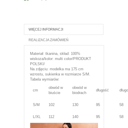
WIĘCEJ INFORMACJI
REALIZACJA ZAMÓWIEŃ
Materiał: tkanina, skład: 100%
wiskoza/kolor: multi color/PRODUKT
POLSKI/
Na zdjęciu: modelka ma 175 cm
wzrostu, sukienka w rozmiarze S/M.
Tabela wymiarów:
obwód w
obwód w
cm
długość
dług
biuście
biodrach
S/M
102
130
95
58
L/XL
112
140
95
58