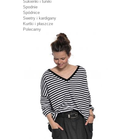
Sukienki i tuniki
Spodnie
Spódnice
Swetry i kardigany
Kurtki i płaszcze
Polecamy