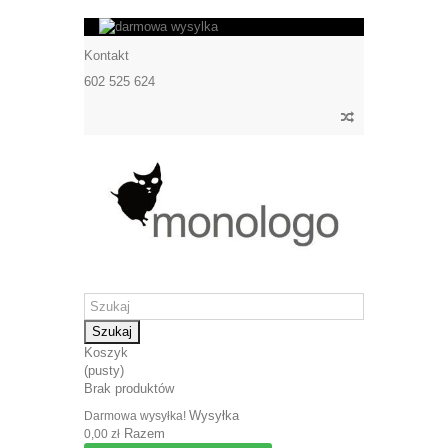
Kontakt
602 525 624
Szukaj
Koszyk
(pusty)
Brak produktów
Wysyłka
Darmowa wysyłka!
Razem
0,00 zł