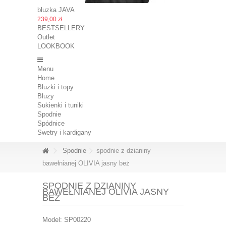
bluzka JAVA
239,00 zł
BESTSELLERY
Outlet
LOOKBOOK
Menu
Home
Bluzki i topy
Bluzy
Sukienki i tuniki
Spodnie
Spódnice
Swetry i kardigany
Spodnie
spodnie z dzianiny
bawełnianej OLIVIA jasny beż
SPODNIE Z DZIANINY
BAWEŁNIANEJ OLIVIA JASNY
BEŻ
Model:
SP00220