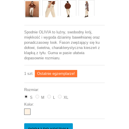
Spodnie OLIVIA to luźny, swobodny krój,
miękkość i wygoda dzianiny bawełnianej oraz
ponadczasowy look. Fason zwężający się ku
dołowi, świetna, charakterystyczna kieszeń z
klapką z tyłu. Guma w pasie ułatwia
dopasownie rozmiaru.
1
szt.
Ostatnie egzemplarze!
Rozmiar:
S
M
L
XL
Kolor: