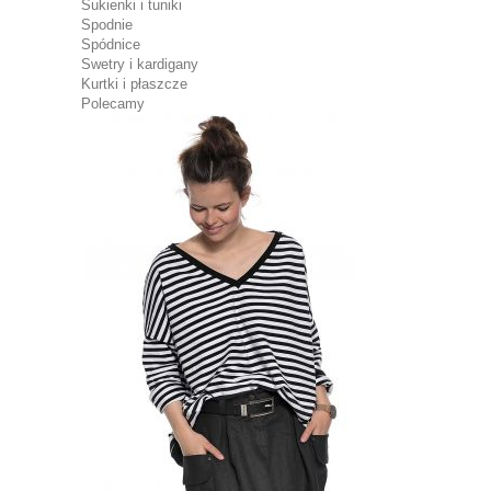
Sukienki i tuniki
Spodnie
Spódnice
Swetry i kardigany
Kurtki i płaszcze
Polecamy