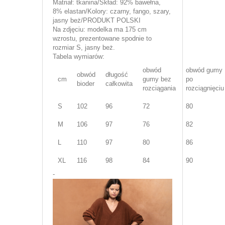
Matriał: tkanina/Skład: 92% bawełna,
8% elastan/Kolory: czarny, fango, szary,
jasny beż/PRODUKT POLSKI
Na zdjęciu: modelka ma 175 cm
wzrostu, prezentowane spodnie to
rozmiar S, jasny beż.
Tabela wymiarów:
obwód
obwód gumy
obwód
długość
cm
gumy bez
po
bioder
całkowita
rozciągania
rozciągnięciu
S
102
96
72
80
M
106
97
76
82
L
110
97
80
86
XL
116
98
84
90
-