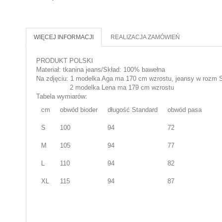
WIĘCEJ INFORMACJI
REALIZACJA ZAMÓWIEŃ
PRODUKT POLSKI
Materiał: tkanina jeans/Skład: 100% bawełna
Na zdjęciu: 1 modelka Aga ma 170 cm wzrostu, jeansy w rozm 
2 modelka Lena ma 179 cm wzrostu
Tabela wymiarów:
cm
obwód bioder
długość Standard
obwód pasa
S
100
94
72
M
105
94
77
L
110
94
82
XL
115
94
87