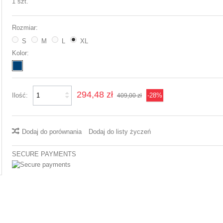
1
szt.
Rozmiar:
S
M
L
XL
Kolor:
294,48 zł
Ilość:
-28%
409,00 zł
Dodaj do porównania
Dodaj do listy życzeń
SECURE PAYMENTS