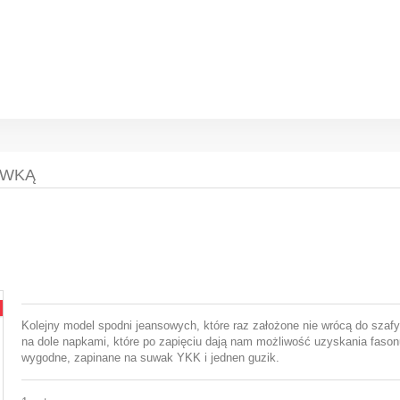
AWKĄ
Kolejny model spodni jeansowych, które raz założone nie wrócą do szaf
na dole napkami, które po zapięciu dają nam możliwość uzyskania fasonu
wygodne, zapinane na suwak YKK i jednen guzik.