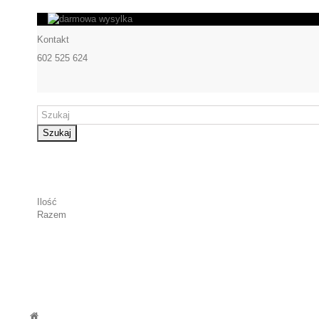
Kontakt
602 525 624
Szukaj
Ilość
Razem