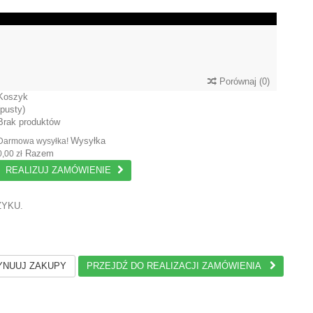
Porównaj
(
0
)
Koszyk
(pusty)
Brak produktów
Wysyłka
Darmowa wysyłka!
Razem
0,00 zł
REALIZUJ ZAMÓWIENIE
ZYKU.
NUUJ ZAKUPY
PRZEJDŹ DO REALIZACJI ZAMÓWIENIA