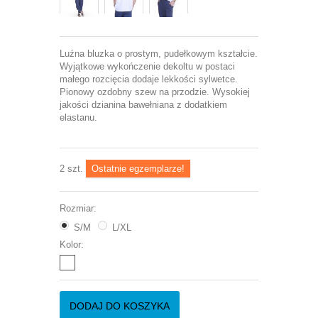
Luźna bluzka o prostym, pudełkowym kształcie.
Wyjątkowe wykończenie dekoltu w postaci
małego rozcięcia dodaje lekkości sylwetce.
Pionowy ozdobny szew na przodzie. Wysokiej
jakości dzianina bawełniana z dodatkiem
elastanu.
2
szt.
Ostatnie egzemplarze!
Rozmiar:
S/M
L/XL
Kolor:
DODAJ DO KOSZYKA