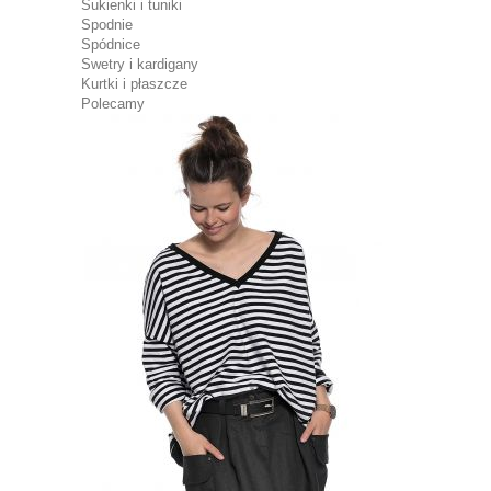
Sukienki i tuniki
Spodnie
Spódnice
Swetry i kardigany
Kurtki i płaszcze
Polecamy