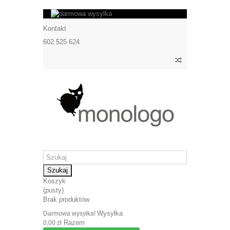
Kontakt
602 525 624
Szukaj
Koszyk
(pusty)
Brak produktów
Wysyłka
Darmowa wysyłka!
Razem
0,00 zł