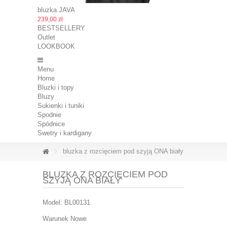
bluzka JAVA
239,00 zł
BESTSELLERY
Outlet
LOOKBOOK
Menu
Home
Bluzki i topy
Bluzy
Sukienki i tuniki
Spodnie
Spódnice
Swetry i kardigany
bluzka z rozcięciem pod szyją ONA biały
BLUZKA Z ROZCIĘCIEM POD
SZYJĄ ONA BIAŁY
Model:
BL00131
Warunek
Nowe