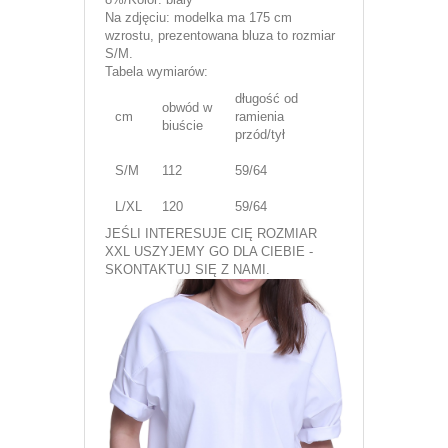
Na zdjęciu: modelka ma 175 cm
wzrostu, prezentowana bluza to rozmiar
S/M.
Tabela wymiarów:
długość od
obwód w
cm
ramienia
biuście
przód/tył
S/M
112
59/64
L/XL
120
59/64
JEŚLI INTERESUJE CIĘ ROZMIAR
XXL USZYJEMY GO DLA CIEBIE -
SKONTAKTUJ SIĘ Z NAMI.