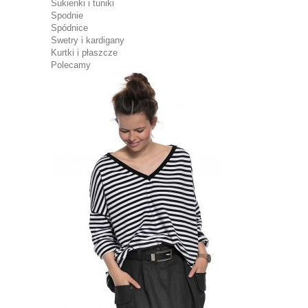
Sukienki i tuniki
Spodnie
Spódnice
Swetry i kardigany
Kurtki i płaszcze
Polecamy