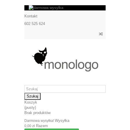
Kontakt
602 525 624
Szukaj
Koszyk
(pusty)
Brak produktów
Wysyłka
Darmowa wysyłka!
Razem
0,00 zł